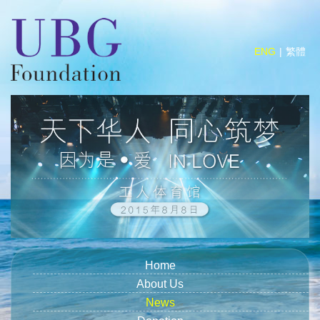
ENG
繁體
Home
About Us
News