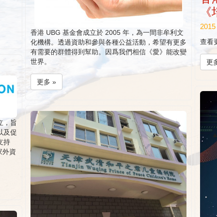
《
2015
香港 UBG 基金會成立於 2005 年，為一間非牟利文
查看
化機構。透過資助和參與各種公益活動，希望有更多
有需要的群體得到幫助。因爲我們相信《愛》能改變
世界。
更多
更多 »
立，旨
以及促
支持
家外資
。