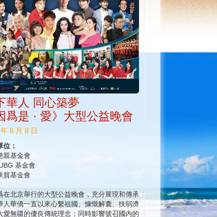
下華人 同心築夢
因爲是 · 愛》大型公益晚會
 年 8 月 8 日
單位：
慈親基金會
UBG 基金會
扶貧基金會
爲在北京舉行的大型公益晚會，充分展現和傳承
華人華僑一直以來心繫祖國、慷慨解囊、扶弱濟
大愛無疆的優良傳統理念；同時影響號召國内的