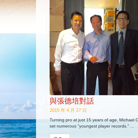
與張德培對話
2015 年 4 月 27 日
Turning pro at just 15 years of age, Michael
set numerous "youngest player records." ...