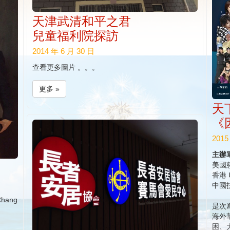
天津武清和平之君
兒童福利院探訪
2014 年 6 月 30 日
查看更多圖片 。。。
更多 »
天
《
2015
主辦
美國
香港 
中國
 Chang
是次
海外
困、