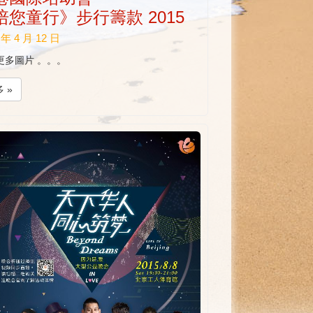
培您童行》步行籌款 2015
 年 4 月 12 日
更多圖片 。。。
 »